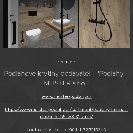
Podlahové krytiny dodavatel - "Podlahy –
MEISTER s.r.o."
www.meister-podlahy.cz
https://www.meister-podlahy.cz/sortiment/podlahy-laminat-
classic-lc-55-w3-31-7mm/
kontaktní osoba : p. Krč tel. 725215240