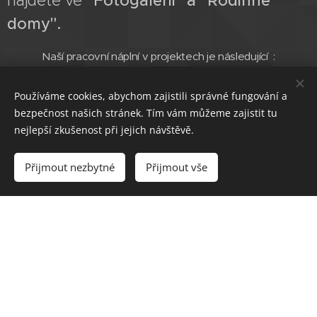
najdete ve
"Fotogalerii" a "Rodinné
domy".
Naší pracovní náplní v projektech je následující :
- příprava charakteru projektu, uspořádání a výběr typu RD,
Používáme cookies, abychom zajistili správné fungování a
konzultace s projektanty
bezpečnost našich stránek. Tím vám můžeme zajistit tu
nejlepší zkušenost při jejich návštěvě.
- následné zadaní vypracování projektové dokumentace
infrastruktůry a rodinných domů
Přijmout nezbytné
Přijmout vše
- komunikace s DOSS před podáním žádostí o povolení
staveb u příslušných SÚ
- vyřízení samotných povolení staveb u příslušných SÚ
- výběr dodavatelů staveb infrastruktůry a koordinace a
dohled nad výstavbou
- realizace výstavby rodinných domů s následnou kolaudaci