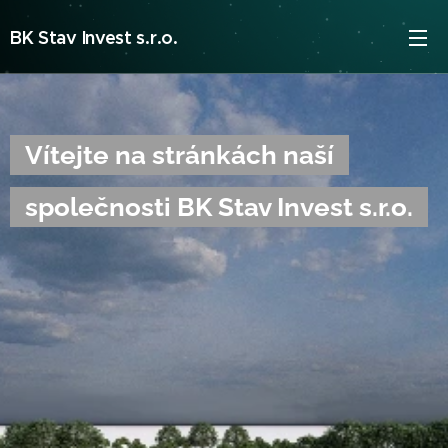
BK Stav Invest s.r.o.
Vítejte na stránkách naší
společnosti BK Stav Invest s.r.o.